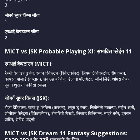
3
जोबर्ग सुपर किंग्स जीता
1
एमआई केपटाउन जीता
2
MICT vs JSK Probable Playing XI: संभावित प्लेइंग 11
एमआई केपटाउन (MICT):
रेस्सी वैन डर डुसेन, रयान रिकेल्टन (विकेटकीपर), लियम लिविंगस्टोन, सैम करन,
कायरन पोलार्ड (कप्तान), डेवाल्ड ब्रेविस, डेलानो पॉटगिटर, जॉर्ज लिंडे, थॉमस केबर,
नुवान थुसारा, कगिसो रबाडा
जोबर्ग सुपर किंग्स (JSK):
रीजा हेंड्रिक्स, फाफ डु प्लेसिस (कप्तान), ल्यूस डु प्लॉय, सिबोनेलो मखान्या, मोईन अली,
डोनोवन फेरेइरा (विकेटकीपर), रोमारियो शेफर्ड, लिजाड विलियम्स, नांद्रे बर्गर, इमरान
ताहिर, डेविड वाइसी
MICT vs JSK Dream 11 Fantasy Suggestions: