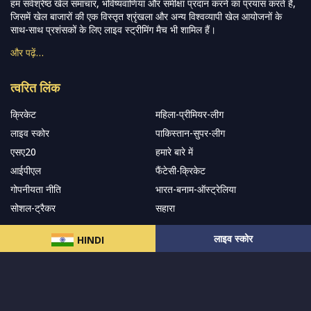
हम सर्वश्रेष्ठ खेल समाचार, भविष्यवाणियां और समीक्षा प्रदान करने का प्रयास करते हैं,
जिसमें खेल बाजारों की एक विस्तृत श्रृंखला और अन्य विश्वव्यापी खेल आयोजनों के
साथ-साथ प्रशंसकों के लिए लाइव स्ट्रीमिंग मैच भी शामिल हैं।
और पढ़ें…
त्वरित लिंक
क्रिकेट
महिला-प्रीमियर-लीग
लाइव स्कोर
पाकिस्तान-सुपर-लीग
एसए20
हमारे बारे में
आईपीएल
फैंटेसी-क्रिकेट
गोपनीयता नीति
भारत-बनाम-ऑस्ट्रेलिया
सोशल-ट्रैकर
सहारा
लाइव स्कोर
HINDI
हमारे समाचार पत्र के सदस्य बनें
सदस्यता लें