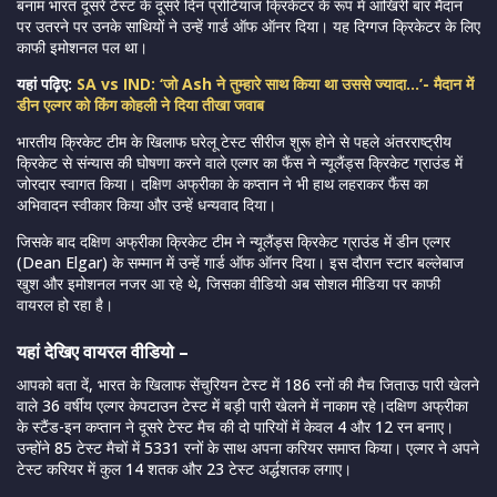
बनाम भारत दूसरे टेस्ट के दूसरे दिन प्रोटियाज क्रिकेटर के रूप में आखिरी बार मैदान
पर उतरने पर उनके साथियों ने उन्हें गार्ड ऑफ ऑनर दिया। यह दिग्गज क्रिकेटर के लिए
काफी इमोशनल पल था।
यहां पढ़िए:
SA vs IND: ‘जो Ash ने तुम्हारे साथ किया था उससे ज्यादा…’- मैदान में
डीन एल्गर को किंग कोहली ने दिया तीखा जवाब
भारतीय क्रिकेट टीम के खिलाफ घरेलू टेस्ट सीरीज शुरू होने से पहले अंतरराष्ट्रीय
क्रिकेट से संन्यास की घोषणा करने वाले एल्गर का फैंस ने न्यूलैंड्स क्रिकेट ग्राउंड में
जोरदार स्वागत किया। दक्षिण अफ्रीका के कप्तान ने भी हाथ लहराकर फैंस का
अभिवादन स्वीकार किया और उन्हें धन्यवाद दिया।
जिसके बाद दक्षिण अफ्रीका क्रिकेट टीम ने न्यूलैंड्स क्रिकेट ग्राउंड में डीन एल्गर
(Dean Elgar) के सम्मान में उन्हें गार्ड ऑफ ऑनर दिया। इस दौरान स्टार बल्लेबाज
खुश और इमोशनल नजर आ रहे थे, जिसका वीडियो अब सोशल मीडिया पर काफी
वायरल हो रहा है।
यहां देखिए वायरल वीडियो –
आपको बता दें, भारत के खिलाफ सेंचुरियन टेस्ट में 186 रनों की मैच जिताऊ पारी खेलने
वाले 36 वर्षीय एल्गर केपटाउन टेस्ट में बड़ी पारी खेलने में नाकाम रहे।दक्षिण अफ्रीका
के स्टैंड-इन कप्तान ने दूसरे टेस्ट मैच की दो पारियों में केवल 4 और 12 रन बनाए।
उन्होंने 85 टेस्ट मैचों में 5331 रनों के साथ अपना करियर समाप्त किया। एल्गर ने अपने
टेस्ट करियर में कुल 14 शतक और 23 टेस्ट अर्द्धशतक लगाए।